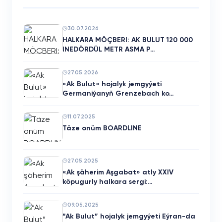
30.07.2026
HALKARA MÖÇBERI: AK BULUT 120 000
INEDÖRDÜL METR ASMA P…
27.05.2026
«Ak Bulut» hojalyk jemgyýeti
Germaniýanyň Grenzebach ko…
11.07.2025
Täze onüm BOARDLINE
27.05.2025
«Ak şäherim Aşgabat» atly XXIV
köpugurly halkara sergi:…
09.05.2025
“Ak Bulut” hojalyk jemgyýeti Eýran-da