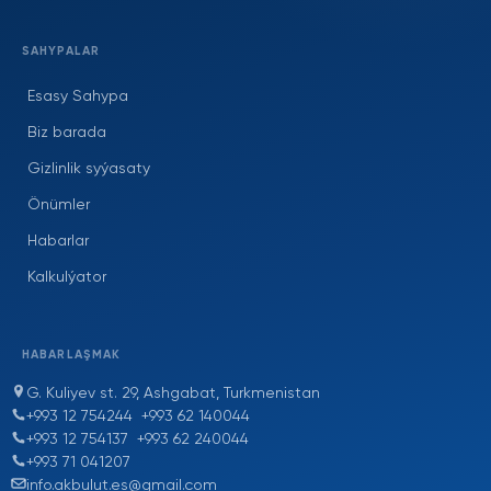
SAHYPALAR
Esasy Sahypa
Biz barada
Gizlinlik syýasaty
Önümler
Habarlar
Kalkulýator
HABARLAŞMAK
G. Kuliyev st. 29, Ashgabat, Turkmenistan
+993 12 754244
+993 62 140044
+993 12 754137
+993 62 240044
+993 71 041207
info.akbulut.es@gmail.com