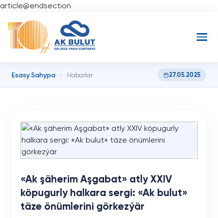
article@endsection
Esasy Sahypa
27.05.2025
›
Habarlar
«Ak şäherim Aşgabat» atly XXIV
köpugurly halkara sergi: «Ak bulut»
täze önümlerini görkezýär