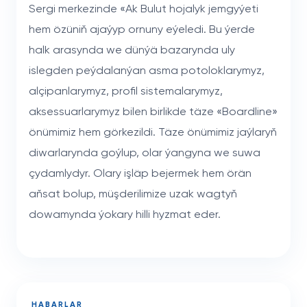
Sergi merkezinde «Ak Bulut hojalyk jemgyýeti
hem özüniň ajaýyp ornuny eýeledi. Bu ýerde
halk arasynda we dünýä bazarynda uly
islegden peýdalanýan asma potoloklarymyz,
alçipanlarymyz, profil sistemalarymyz,
aksessuarlarymyz bilen birlikde täze «Boardline»
önümimiz hem görkezildi. Täze önümimiz jaýlaryň
diwarlarynda goýlup, olar ýangyna we suwa
çydamlydyr. Olary işläp bejermek hem örän
aňsat bolup, müşderilimize uzak wagtyň
dowamynda ýokary hilli hyzmat eder.
HABARLAR