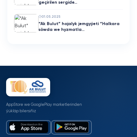
geçirilen sergide…
01.05.2025
“Ak Bulut” hojalyk jemgyýeti “Halkara
söwda we hyzmatla…
AppStore we GooglePlay marketlerinden
ýükläp bilersiňiz