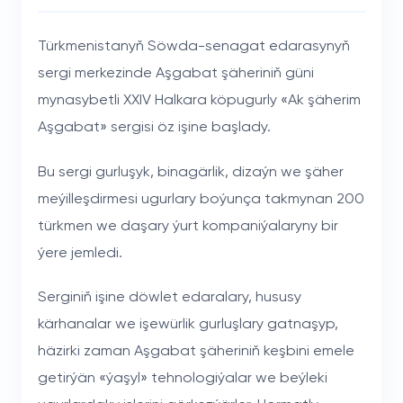
Türkmenistanyň Söwda-senagat edarasynyň
sergi merkezinde Aşgabat şäheriniň güni
mynasybetli XXIV Halkara köpugurly «Ak şäherim
Aşgabat» sergisi öz işine başlady.
Bu sergi gurluşyk, binagärlik, dizaýn we şäher
meýilleşdirmesi ugurlary boýunça takmynan 200
türkmen we daşary ýurt kompaniýalaryny bir
ýere jemledi.
Serginiň işine döwlet edaralary, hususy
kärhanalar we işewürlik gurluşlary gatnaşyp,
häzirki zaman Aşgabat şäheriniň keşbini emele
getirýän «ýaşyl» tehnologiýalar we beýleki