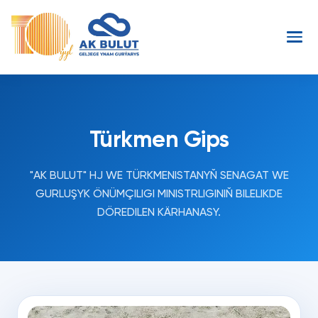
Türkmen Gips
"AK BULUT" HJ WE TÜRKMENISTANYŇ SENAGAT WE
GURLUŞYK ÖNÜMÇILIGI MINISTRLIGINIŇ BILELIKDE
DÖREDILEN KÄRHANASY.