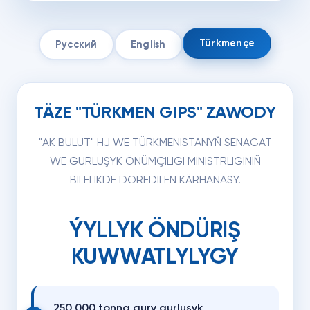
Türkmençe
Русский
English
TÄZE "TÜRKMEN GIPS" ZAWODY
"AK BULUT" HJ WE TÜRKMENISTANYŇ SENAGAT
WE GURLUŞYK ÖNÜMÇILIGI MINISTRLIGINIŇ
BILELIKDE DÖREDILEN KÄRHANASY.
ÝYLLYK ÖNDÜRIŞ
KUWWATLYLYGY
250,000 tonna gury gurluşyk