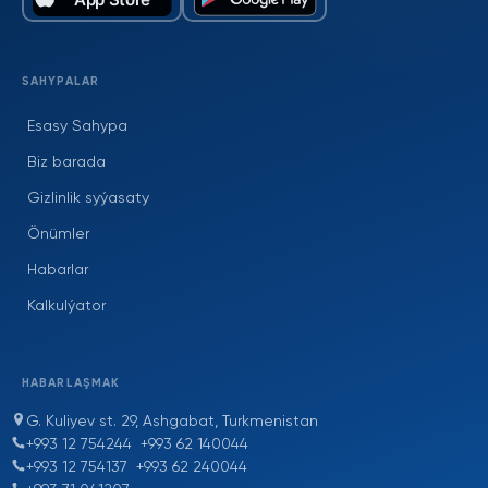
SAHYPALAR
Esasy Sahypa
Biz barada
Gizlinlik syýasaty
Önümler
Habarlar
Kalkulýator
HABARLAŞMAK
G. Kuliyev st. 29, Ashgabat, Turkmenistan
+993 12 754244
+993 62 140044
+993 12 754137
+993 62 240044