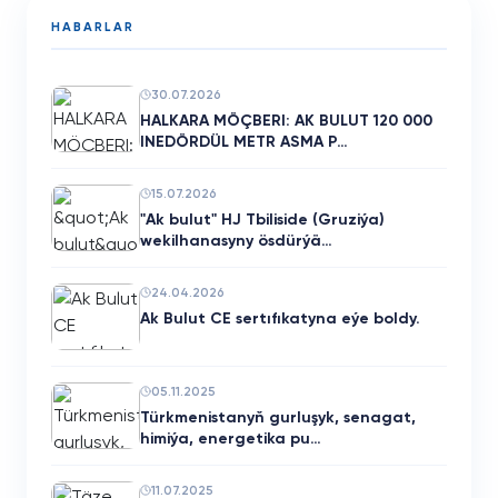
HABARLAR
30.07.2026
HALKARA MÖÇBERI: AK BULUT 120 000
INEDÖRDÜL METR ASMA P…
15.07.2026
"Ak bulut" HJ Tbiliside (Gruziýa)
wekilhanasyny ösdürýä…
24.04.2026
Ak Bulut CE sertıfıkatyna eýe boldy.
05.11.2025
Türkmenistanyň gurluşyk, senagat,
himiýa, energetika pu…
11.07.2025