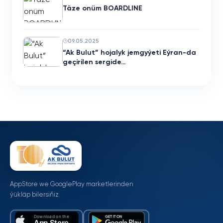
Täze onüm BOARDLINE
09.05.2025
“Ak Bulut” hojalyk jemgyýeti Eýran-da
geçirilen sergide…
AppStore we GooglePlay marketlerinden
ýükläp bilersiňiz