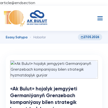
article@endsection
Esasy Sahypa
27.05.2026
›
Habarlar
«Ak Bulut» hojalyk jemgyýeti
Germaniýanyň Grenzebach
kompaniýasy bilen strategik