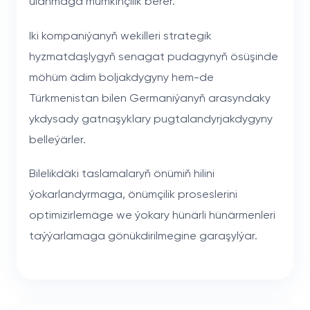
ulanmaga mümkinçilik berer.
Iki kompaniýanyň wekilleri strategik
hyzmatdaşlygyň senagat pudagynyň ösüşinde
möhüm ädim boljakdygyny hem-de
Türkmenistan bilen Germaniýanyň arasyndaky
ykdysady gatnaşyklary pugtalandyrjakdygyny
belleýärler.
Bilelikdäki taslamalaryň önümiň hilini
ýokarlandyrmaga, önümçilik proseslerini
optimizirlemäge we ýokary hünärli hünärmenleri
taýýarlamaga gönükdirilmegine garaşylýar.