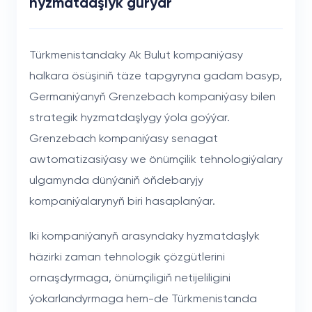
hyzmatdaşlyk gurýar
Türkmenistandaky Ak Bulut kompaniýasy
halkara ösüşiniň täze tapgyryna gadam basyp,
Germaniýanyň Grenzebach kompaniýasy bilen
strategik hyzmatdaşlygy ýola goýýar.
Grenzebach kompaniýasy senagat
awtomatizasiýasy we önümçilik tehnologiýalary
ulgamynda dünýäniň öňdebaryjy
kompaniýalarynyň biri hasaplanýar.
Iki kompaniýanyň arasyndaky hyzmatdaşlyk
häzirki zaman tehnologik çözgütlerini
ornaşdyrmaga, önümçiligiň netijeliligini
ýokarlandyrmaga hem-de Türkmenistanda