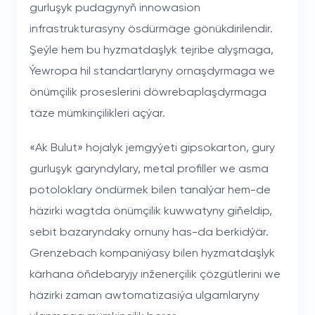
gurluşyk pudagynyň innowasion
infrastrukturasyny ösdürmäge gönükdirilendir.
Şeýle hem bu hyzmatdaşlyk tejribe alyşmaga,
Ýewropa hil standartlaryny ornaşdyrmaga we
önümçilik proseslerini döwrebaplaşdyrmaga
täze mümkinçilikleri açýar.
«Ak Bulut» hojalyk jemgyýeti gipsokarton, gury
gurluşyk garyndylary, metal profiller we asma
potoloklary öndürmek bilen tanalýar hem-de
häzirki wagtda önümçilik kuwwatyny giňeldip,
sebit bazaryndaky ornuny has-da berkidýär.
Grenzebach kompaniýasy bilen hyzmatdaşlyk
kärhana öňdebaryjy inženerçilik çözgütlerini we
häzirki zaman awtomatizasiýa ulgamlaryny