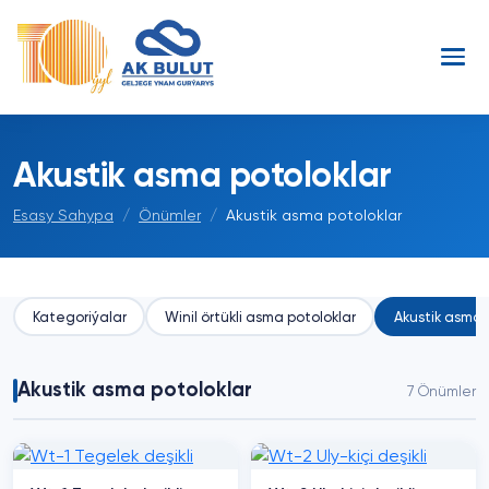
Akustik asma potoloklar
Esasy Sahypa
Önümler
Akustik asma potoloklar
Kategoriýalar
Winil örtükli asma potoloklar
Akustik asma 
Akustik asma potoloklar
7 Önümler