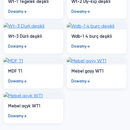
Wt-1 Tegelek deşikli
Wt-2 Uly-kiçi deşikli
Dowamy
Dowamy
Wt-3 Dürli deşikli
Wdb-1 4 burç deşikli
Dowamy
Dowamy
MDF T1
Mebel goýy WT1
Dowamy
Dowamy
Mebel açyk WT1
Dowamy