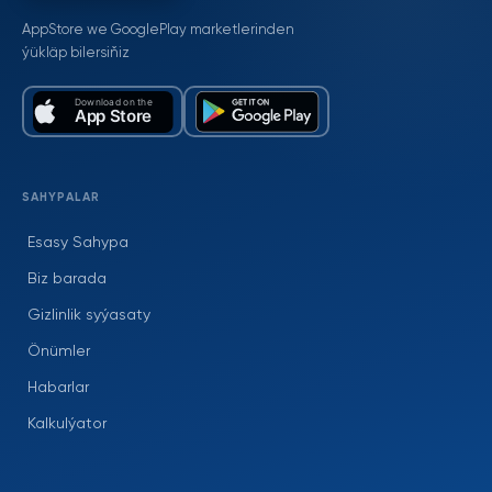
AppStore we GooglePlay marketlerinden
ýükläp bilersiňiz
SAHYPALAR
Esasy Sahypa
Biz barada
Gizlinlik syýasaty
Önümler
Habarlar
Kalkulýator