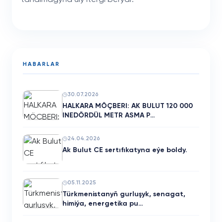
HABARLAR
30.07.2026
HALKARA MÖÇBERI: AK BULUT 120 000
INEDÖRDÜL METR ASMA P…
24.04.2026
Ak Bulut CE sertıfıkatyna eýe boldy.
05.11.2025
Türkmenistanyň gurluşyk, senagat,
himiýa, energetika pu…