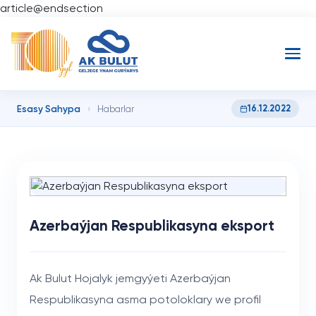
article@endsection
Esasy Sahypa
16.12.2022
›
Habarlar
Azerbaýjan Respublikasyna eksport
Ak Bulut Hojalyk jemgyýeti Azerbaýjan
Respublikasyna asma potoloklary we profil