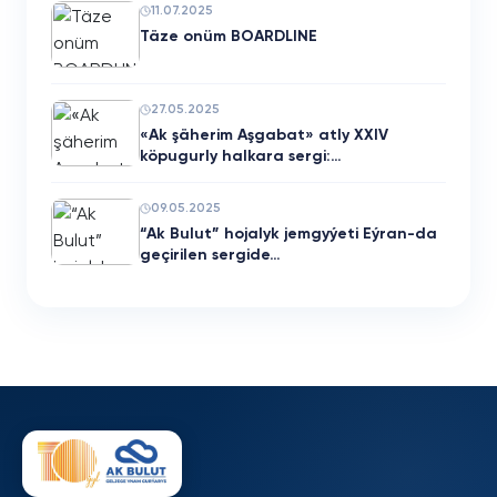
11.07.2025
Täze onüm BOARDLINE
27.05.2025
«Ak şäherim Aşgabat» atly XXIV
köpugurly halkara sergi:…
09.05.2025
“Ak Bulut” hojalyk jemgyýeti Eýran-da
geçirilen sergide…