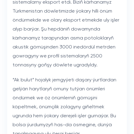
sistemalarny eksport etdi. Biziň kärhanamyz
Türkmenistan döwletimizde ýokary hilli önüm
öndürmekde we olary eksport etmekde uly işler
alyp barýar. Şu hepdäniň dowamynda
kärhanamyz tarapyndan asma potoloklaryň
akustik görnüşinden 3000 inedördül metrden
gowragyny we profil sistemalaryň 2500
tonnasyny goňşy döwlete ugradyldy.
“Ak bulut” hojalyk jemgyýeti daşary ýurtlardan
gelýän harytlaryň ornuny tutýan önümleri
öndürmek we öz önümlerniň görnüşini
köpeltmek, önümçilik zolagyny giňeltmek
ugrunda hem ýokary derejeli işler gurnaýar. Bu
bolsa ýurdumyzyň has-da ösmegine, dünýä
tanalmagyna uly itergi berýär.