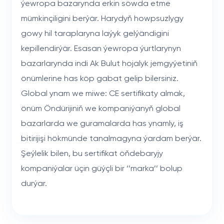
ýewropa bazarynda erkin söwda etme
mümkinçiligini berýär. Harydyň howpsuzlygy
gowy hil taraplaryna laýyk gelýändigini
kepillendirýär. Esasan ýewropa ýurtlarynyn
bazarlarynda indi Ak Bulut hojalyk jemgyýetiniň
önümlerine has köp gabat gelip bilersiniz.
Global ynam we miwe: CE sertifikaty almak,
önüm Öndürijiniň we kompaniýanyň global
bazarlarda we guramalarda has ynamly, iş
bitirijişi hökmünde tanalmagyna ýardam berýär.
Şeýlelik bilen, bu sertifikat öňdebaryjy
kompaniýalar üçin güýçli bir ‘’marka’’ bolup
durýar.