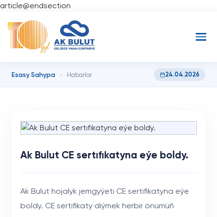
article@endsection
Esasy Sahypa
24.04.2026
›
Habarlar
Ak Bulut CE sertıfıkatyna eýe boldy.
Ak Bulut hojalyk jemgyýeti CE sertifikatyna eýe
boldy. CE sertifikaty diýmek herbir önümüň