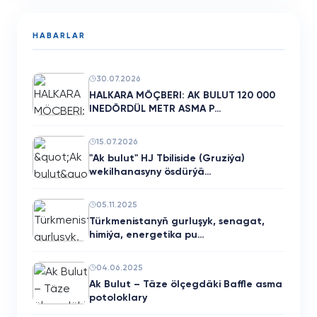
HABARLAR
30.07.2026
HALKARA MÖÇBERI: AK BULUT 120 000
INEDÖRDÜL METR ASMA P…
15.07.2026
"Ak bulut" HJ Tbiliside (Gruziýa)
wekilhanasyny ösdürýä…
05.11.2025
Türkmenistanyň gurluşyk, senagat,
himiýa, energetika pu…
04.06.2025
Ak Bulut – Täze ölçegdäki Baffle asma
potoloklary