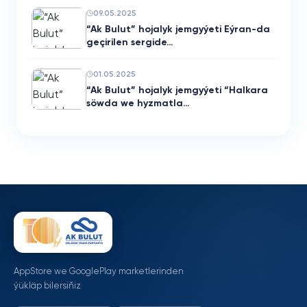
09.05.2025
“Ak Bulut” hojalyk jemgyýeti Eýran-da
geçirilen sergide…
01.05.2025
“Ak Bulut” hojalyk jemgyýeti “Halkara
söwda we hyzmatla…
AppStore we GooglePlay marketlerinden
ýükläp bilersiňiz