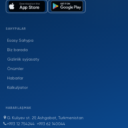
SAHYPALAR
Esasy Sahypa
Biz barada
Gizlinlik syýasaty
Önümler
Habarlar
Kalkulýator
HABARLAŞMAK
G. Kuliyev st. 29, Ashgabat, Turkmenistan
+993 12 754244
+993 62 140044