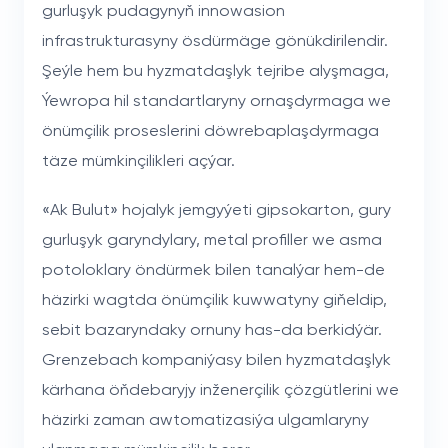
gurluşyk pudagynyň innowasion
infrastrukturasyny ösdürmäge gönükdirilendir.
Şeýle hem bu hyzmatdaşlyk tejribe alyşmaga,
Ýewropa hil standartlaryny ornaşdyrmaga we
önümçilik proseslerini döwrebaplaşdyrmaga
täze mümkinçilikleri açýar.
«Ak Bulut» hojalyk jemgyýeti gipsokarton, gury
gurluşyk garyndylary, metal profiller we asma
potoloklary öndürmek bilen tanalýar hem-de
häzirki wagtda önümçilik kuwwatyny giňeldip,
sebit bazaryndaky ornuny has-da berkidýär.
Grenzebach kompaniýasy bilen hyzmatdaşlyk
kärhana öňdebaryjy inženerçilik çözgütlerini we
häzirki zaman awtomatizasiýa ulgamlaryny