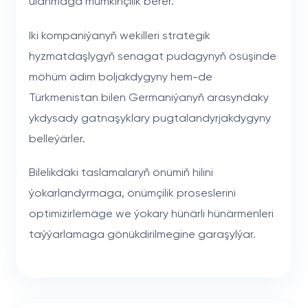
ulanmaga mümkinçilik berer.
Iki kompaniýanyň wekilleri strategik
hyzmatdaşlygyň senagat pudagynyň ösüşinde
möhüm ädim boljakdygyny hem-de
Türkmenistan bilen Germaniýanyň arasyndaky
ykdysady gatnaşyklary pugtalandyrjakdygyny
belleýärler.
Bilelikdäki taslamalaryň önümiň hilini
ýokarlandyrmaga, önümçilik proseslerini
optimizirlemäge we ýokary hünärli hünärmenleri
taýýarlamaga gönükdirilmegine garaşylýar.