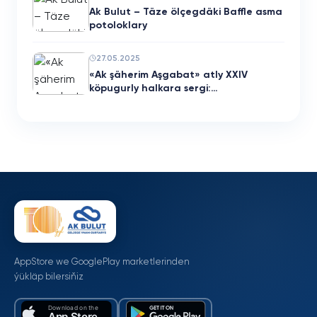
Ak Bulut – Täze ölçegdäki Baffle asma
potoloklary
27.05.2025
«Ak şäherim Aşgabat» atly XXIV
köpugurly halkara sergi:…
AppStore we GooglePlay marketlerinden
ýükläp bilersiňiz