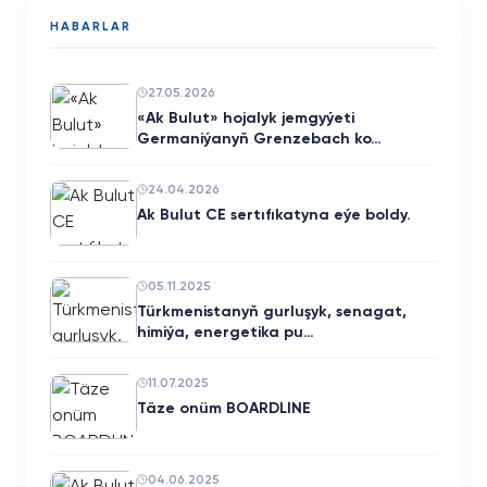
HABARLAR
27.05.2026
«Ak Bulut» hojalyk jemgyýeti
Germaniýanyň Grenzebach ko…
24.04.2026
Ak Bulut CE sertıfıkatyna eýe boldy.
05.11.2025
Türkmenistanyň gurluşyk, senagat,
himiýa, energetika pu…
11.07.2025
Täze onüm BOARDLINE
04.06.2025