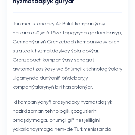
hyzmatdaşlyk gurýar
Türkmenistandaky Ak Bulut kompaniýasy
halkara ösüşiniň täze tapgyryna gadam basyp,
Germaniýanyň Grenzebach kompaniýasy bilen
strategik hyzmatdaşlygy ýola goýýar.
Grenzebach kompaniýasy senagat
awtomatizasiýasy we önümçilik tehnologiýalary
ulgamynda dünýäniň öňdebaryjy
kompaniýalarynyň biri hasaplanýar.
Iki kompaniýanyň arasyndaky hyzmatdaşlyk
häzirki zaman tehnologik çözgütlerini
ornaşdyrmaga, önümçiligiň netijeliligini
ýokarlandyrmaga hem-de Türkmenistanda