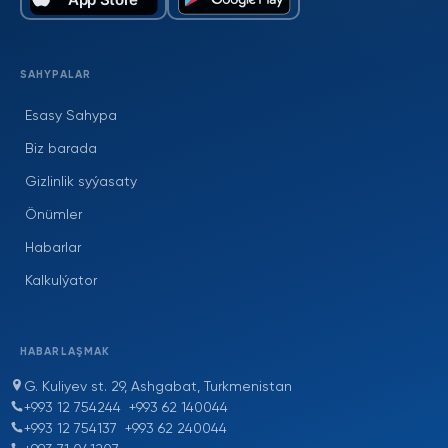
SAHYPALAR
Esasy Sahypa
Biz barada
Gizlinlik syýasaty
Önümler
Habarlar
Kalkulýator
HABARLAŞMAK
G. Kuliyev st. 29, Ashgabat, Turkmenistan
+993 12 754244
+993 62 140044
+993 12 754137
+993 62 240044