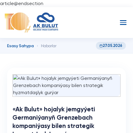
article@endsection
Esasy Sahypa
27.05.2026
›
Habarlar
«Ak Bulut» hojalyk jemgyýeti
Germaniýanyň Grenzebach
kompaniýasy bilen strategik