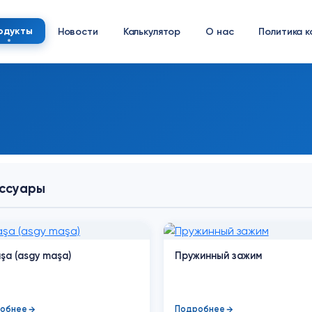
одукты
Новости
Калькулятор
О нас
Политика 
ссуары
şa (asgy maşa)
Пружинный зажим
обнее
Подробнее