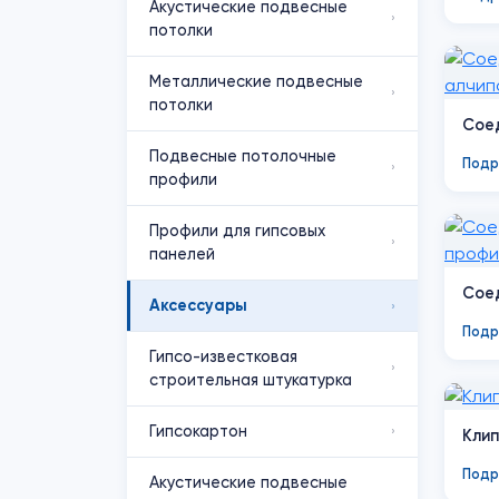
Акустические подвесные
›
потолки
Металлические подвесные
›
потолки
Соед
Подвесные потолочные
Подр
›
профили
Профили для гипсовых
›
панелей
Соед
Аксессуары
›
Подр
Гипсо-известковая
›
строительная штукатурка
Гипсокартон
›
Клип
Подр
Акустические подвесные