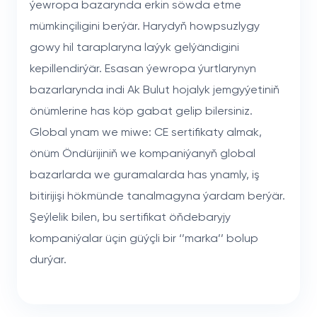
ýewropa bazarynda erkin söwda etme
mümkinçiligini berýär. Harydyň howpsuzlygy
gowy hil taraplaryna laýyk gelýändigini
kepillendirýär. Esasan ýewropa ýurtlarynyn
bazarlarynda indi Ak Bulut hojalyk jemgyýetiniň
önümlerine has köp gabat gelip bilersiniz.
Global ynam we miwe: CE sertifikaty almak,
önüm Öndürijiniň we kompaniýanyň global
bazarlarda we guramalarda has ynamly, iş
bitirijişi hökmünde tanalmagyna ýardam berýär.
Şeýlelik bilen, bu sertifikat öňdebaryjy
kompaniýalar üçin güýçli bir ‘’marka’’ bolup
durýar.