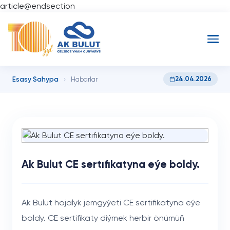
article@endsection
Esasy Sahypa
24.04.2026
›
Habarlar
Ak Bulut CE sertıfıkatyna eýe boldy.
Ak Bulut hojalyk jemgyýeti CE sertifikatyna eýe
boldy. CE sertifikaty diýmek herbir önümüň