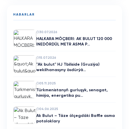
HABARLAR
30.07.2026
HALKARA MÖÇBERI: AK BULUT 120 000
INEDÖRDÜL METR ASMA P…
15.07.2026
"Ak bulut" HJ Tbiliside (Gruziýa)
wekilhanasyny ösdürýä…
05.11.2025
Türkmenistanyň gurluşyk, senagat,
himiýa, energetika pu…
04.06.2025
Ak Bulut – Täze ölçegdäki Baffle asma
potoloklary