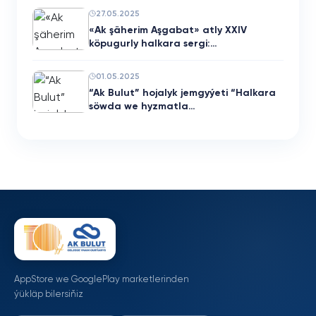
27.05.2025
«Ak şäherim Aşgabat» atly XXIV
köpugurly halkara sergi:…
01.05.2025
“Ak Bulut” hojalyk jemgyýeti “Halkara
söwda we hyzmatla…
AppStore we GooglePlay marketlerinden
ýükläp bilersiňiz