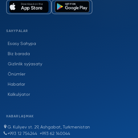
SAHYPALAR
Esasy Sahypa
Biz barada
Gizlinlik syýasaty
Önümler
Habarlar
Kalkulýator
HABARLAŞMAK
G. Kuliyev st. 29, Ashgabat, Turkmenistan
+993 12 754244
+993 62 140044