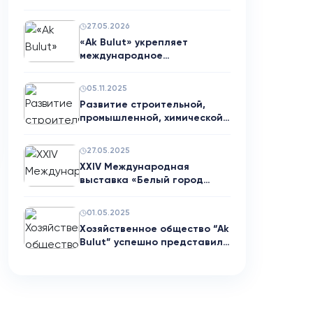
Тбилиси (Гр…
27.05.2026
«Ak Bulut» укрепляет
международное
сотрудничество с нем…
05.11.2025
Развитие строительной,
промышленной, химической
и энерг…
27.05.2025
XXIV Международная
выставка «Белый город
Ашхабад»: «Ak…
01.05.2025
Хозяйственное общество “Ak
Bulut” успешно представило
с…