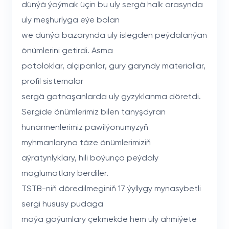
dünýä ýaýmak üçin bu uly sergä halk arasynda
uly meşhurlyga eýe bolan
we dünýä bazarynda uly islegden peýdalanýan
önümlerini getirdi. Asma
potoloklar, alçipanlar, gury garyndy materiallar,
profil sistemalar
sergä gatnaşanlarda uly gyzyklanma döretdi.
Sergide önümlerimiz bilen tanyşdyran
hünärmenlerimiz pawilýonumyzyň
myhmanlaryna täze önümlerimiziň
aýratynlyklary, hili boýunça peýdaly
maglumatlary berdiler.
TSTB-niň döredilmeginiň 17 ýyllygy mynasybetli
sergi hususy pudaga
maýa goýumlary çekmekde hem uly ähmiýete