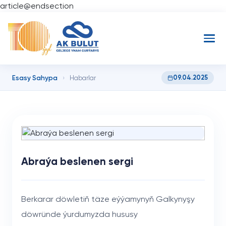
article@endsection
Esasy Sahypa
09.04.2025
›
Habarlar
Abraýa beslenen sergi
Berkarar döwletiň täze eýýamynyň Galkynyşy
döwründe ýurdumyzda hususy