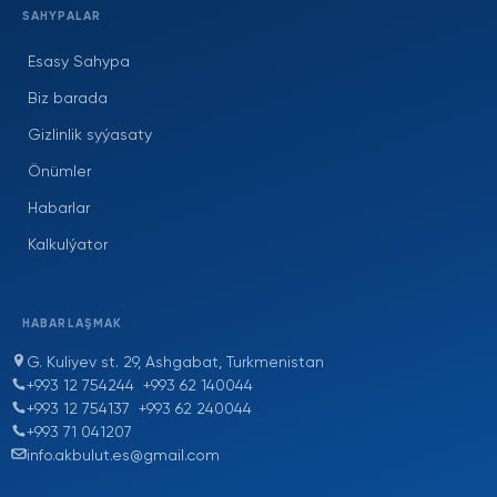
SAHYPALAR
Esasy Sahypa
Biz barada
Gizlinlik syýasaty
Önümler
Habarlar
Kalkulýator
HABARLAŞMAK
G. Kuliyev st. 29, Ashgabat, Turkmenistan
+993 12 754244
+993 62 140044
+993 12 754137
+993 62 240044
+993 71 041207
info.akbulut.es@gmail.com