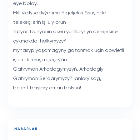
eýe boldy.
Milli ykdysadyýetimiziň geljekki ösüşinde
telekeçileriň işi uly orun
tutýar. Dünýäniň ösen ýurtlarynyň derejesine
çykmakda, halkymyzyň
mynasyp ýaşamagyny gazanmak üçin döwletli
işleri durmuşa geçirýän
Gahryman Arkadagymyzyň, Arkadagly
Gahryman Serdarymyzyň janlary sag,
belent başlary aman bolsun!
HABARLAR