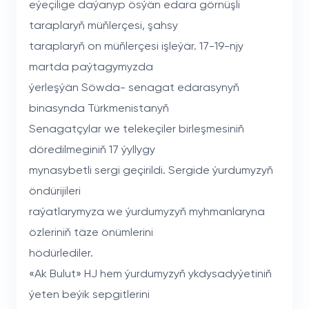
eýeçilige daýanyp ösýän edara görnüşli
taraplaryň müňlerçesi, şahsy
taraplaryň on müňlerçesi işleýär. 17-19-njy
martda paýtagymyzda
ýerleşýän Söwda- senagat edarasynyň
binasynda Türkmenistanyň
Senagatçylar we telekeçiler birleşmesiniň
döredilmeginiň 17 ýyllygy
mynasybetli sergi geçirildi. Sergide ýurdumyzyň
öndürijileri
raýatlarymyza we ýurdumyzyň myhmanlaryna
özleriniň täze önümlerini
hödürlediler.
«Ak Bulut» HJ hem ýurdumyzyň ykdysadyýetiniň
ýeten beýik sepgitlerini