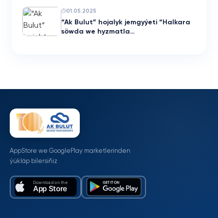
01.05.2025
“Ak Bulut” hojalyk jemgyýeti “Halkara
söwda we hyzmatla…
AppStore we GooglePlay marketlerinden
ýükläp bilersiňiz