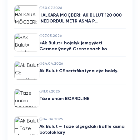
30.07.2026
HALKARA MÖÇBERI: AK BULUT 120 000
INEDÖRDÜL METR ASMA P…
27.05.2026
«Ak Bulut» hojalyk jemgyýeti
Germaniýanyň Grenzebach ko…
24.04.2026
Ak Bulut CE sertıfıkatyna eýe boldy.
11.07.2025
Täze onüm BOARDLINE
04.06.2025
Ak Bulut – Täze ölçegdäki Baffle asma
potoloklary