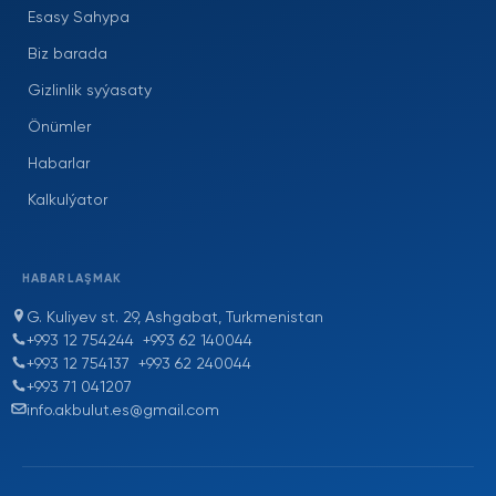
Esasy Sahypa
Biz barada
Gizlinlik syýasaty
Önümler
Habarlar
Kalkulýator
HABARLAŞMAK
G. Kuliyev st. 29, Ashgabat, Turkmenistan
+993 12 754244
+993 62 140044
+993 12 754137
+993 62 240044
+993 71 041207
info.akbulut.es@gmail.com