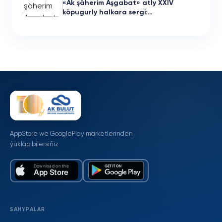
«Ak şäherim Aşgabat» atly XXIV
köpugurly halkara sergi:…
AppStore we GooglePlay marketlerinden
ýükläp bilersiňiz
SAHYPALAR