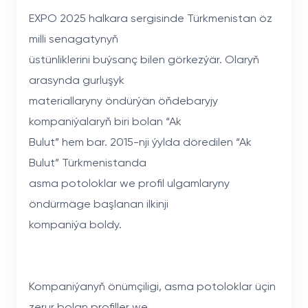
EXPO 2025 halkara sergisinde Türkmenistan öz
milli senagatynyň
üstünliklerini buýsanç bilen görkezýär. Olaryň
arasynda gurluşyk
materiallaryny öndürýän öňdebaryjy
kompaniýalaryň biri bolan “Ak
Bulut” hem bar. 2015-nji ýylda döredilen “Ak
Bulut” Türkmenistanda
asma potoloklar we profil ulgamlaryny
öndürmäge başlanan ilkinji
kompaniýa boldy.
Kompaniýanyň önümçiligi, asma potoloklar üçin
zerur bolan profiller we