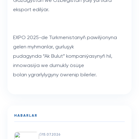
Gazagystan we Özbegistan ýaly ýurtlara
eksport edilýär.
EXPO 2025-de Türkmenistanyň pawilýonyna
gelen myhmanlar, gurluşyk
pudagynda “Ak Bulut” kompaniýasynyň hil,
innowasiýa we durnukly ösüşe
bolan ygrarlylygyny öwrenip bilerler.
HABARLAR
15.07.2026