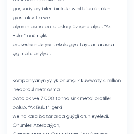
goşundylary bilen birlikde, winil bilen örtülen
gips, akustiki we
alýumin asma potoloklary öz içine alýar. “Ak
Bulut” önümçilik
proseslerinde ýerli, ekologiýa taýdan arassa
çig mal ulanylýar.
Kompaniýanyň ýyllyk önümçilik kuwwaty 4 million
inedördül metr asma
potolok we 7 000 tonna sink metal profiller
bolup, “Ak Bulut” içerki
we halkara bazarlarda güýçli orun eýeledi.
Önümleri Azerbaýjan,