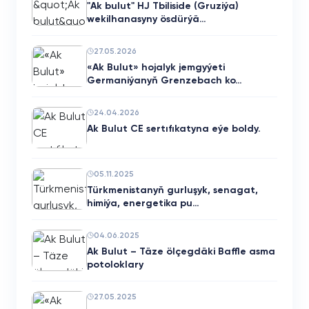
"Ak bulut" HJ Tbiliside (Gruziýa)
wekilhanasyny ösdürýä…
27.05.2026
«Ak Bulut» hojalyk jemgyýeti
Germaniýanyň Grenzebach ko…
24.04.2026
Ak Bulut CE sertıfıkatyna eýe boldy.
05.11.2025
Türkmenistanyň gurluşyk, senagat,
himiýa, energetika pu…
04.06.2025
Ak Bulut – Täze ölçegdäki Baffle asma
potoloklary
27.05.2025