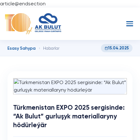
article@endsection
Esasy Sahypa
15.04.2025
›
Habarlar
Türkmenistan EXPO 2025 sergisinde:
“Ak Bulut” gurluşyk materiallaryny
hödürleýär