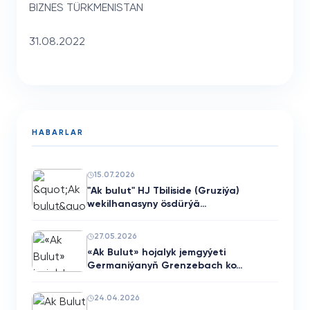
BIZNES TÜRKMENISTAN
31.08.2022
HABARLAR
15.07.2026
"Ak bulut" HJ Tbiliside (Gruziýa)
wekilhanasyny ösdürýä…
27.05.2026
«Ak Bulut» hojalyk jemgyýeti
Germaniýanyň Grenzebach ko…
24.04.2026