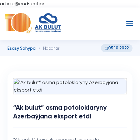
article@endsection
Esasy Sahypa
05.10.2022
›
Habarlar
“Ak bulut” asma potoloklaryny
Azerbaýjana eksport etdi
“Ak bulut” hojalyk jemgyýeti ýakynda