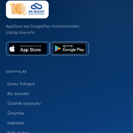
AppStore we GooglePlay marketlerinden
ýükläp bilersiňiz
SAHYPALAR
Esasy Sahypa
Biz barada
Gizlinlik syýasaty
Önümler
Habarlar
Kalkulýator