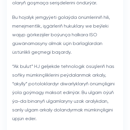
olaryň goşmaça serişdelerini öndürýär.
Bu hojalyk jemgyýeti golaýda önümleriniň hili,
menejmentlik, işgärleriň hukuklary we beýleki
wajyp görkezijiler boýunça halkara ISO
güwänamasyny almak üçin barlaglardan
üstünlikli geçmegi başardy.
“Ak bulut” HJ geljekde tehnologik ösüşleriň has
soňky mümkinçiliklerini peýdalanmak arkaly,
“akylly” potoloklardyr diwarlyklaryň önümçiligini
ýola goýmagy maksat edinýär. Bu ulgam öýüň
ýa-da binanyň ulgamlaryny uzak aralykdan,
sanly ulgam arkaly dolandyrmak mümkinçiligini
üpjün eder.