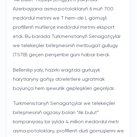
Azerbaýjana asma potoloklaryň 6 müň 700
inedördül metrini we T hem-de L görnüşli
profilleriň müňlerçe inedördül metrini eksport
etdi. Bu barada Türkmenistanyň Senagatçylar
we telekeçiler birleşmesiniň metbugat gullugy
(TSTB) geçen penşenbe güni habar berdi.
Bellenilişi ýaly, häzirki wagtda gurluşyk
harytlaryny goňşy döwletlere ugratmak
boýunça hem işewürlik gepleşikleri geçirilýär.
Türkmenistanyň Senagatçylar we telekeçiler
birleşmesiniň agzasy bolan “Ak bulut”
kompaniýasy bir ýylda 4 million inedördül metr
asma potoloklary, profilleriň dürli görnüşlerini we