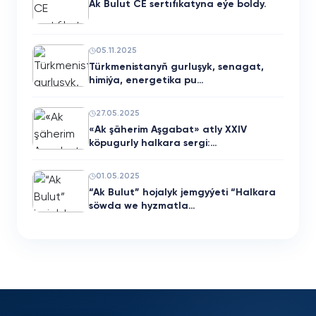
Ak Bulut CE sertıfıkatyna eýe boldy.
05.11.2025
Türkmenistanyň gurluşyk, senagat,
himiýa, energetika pu…
27.05.2025
«Ak şäherim Aşgabat» atly XXIV
köpugurly halkara sergi:…
01.05.2025
“Ak Bulut” hojalyk jemgyýeti “Halkara
söwda we hyzmatla…